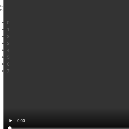
Liceul Teoretic "Nicolae Bălcescu" Cluj-Napoca
Proiect modernizare
0
1
2
3
4
5
6
7