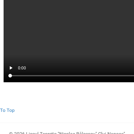
To Top
© 2026 Liceul Teoretic "Nicolae Bălcescu" Cluj-Napoca"