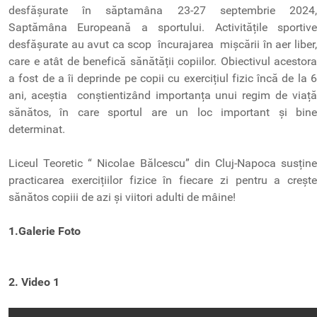
desfășurate în săptamâna 23-27 septembrie 2024,
Saptămâna Europeană a sportului. Activitățile sportive
desfășurate au avut ca scop încurajarea mișcării în aer liber,
care e atât de benefică sănătății copiilor. Obiectivul acestora
a fost de a îi deprinde pe copii cu exercițiul fizic încă de la 6
ani, aceștia conștientizând importanța unui regim de viață
sănătos, în care sportul are un loc important și bine
determinat.
Liceul Teoretic “ Nicolae Bălcescu” din Cluj-Napoca susține
practicarea exercițiilor fizice în fiecare zi pentru a crește
sănătos copiii de azi și viitori adulti de mâine!
1.Galerie Foto
2. Video 1