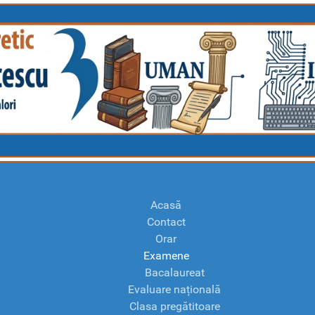
Acasă
Contact
Orar
Examene
Bacalaureat
Evaluare națională
Clasa pregătitoare