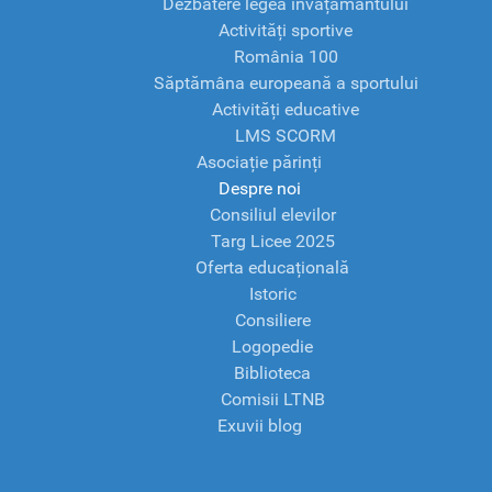
Dezbatere legea învățământului
Activități sportive
România 100
Săptămâna europeană a sportului
Activități educative
LMS SCORM
Asociație părinți
Despre noi
Consiliul elevilor
Targ Licee 2025
Oferta educațională
Istoric
Consiliere
Logopedie
Biblioteca
Comisii LTNB
Exuvii blog