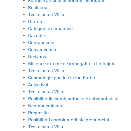
Formele articolului hotărât, nehotărât
Realismul
Test clasa a VIII-a
Drama
Categoriile semantice
Cazurile
Compunerea
Conversiunea
Derivarea
Mijloace externe de îmbogățire a limbajului
Test clasa a VIII-a
Cosmologie poetică la Ion Barbu
Adjectivul
Test clasa a VII-a
Posibilitățile combinatorii ale substantivului
Neomodernismul
Prepoziția
Posibilități combinatorii ale pronumelui
Test clasa a VII-a