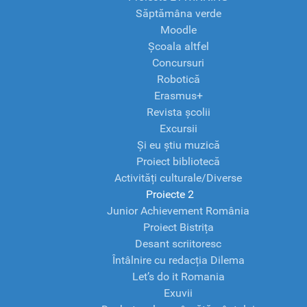
Săptămâna verde
Moodle
Școala altfel
Concursuri
Robotică
Erasmus+
Revista școlii
Excursii
Și eu știu muzică
Proiect bibliotecă
Activități culturale/Diverse
Proiecte 2
Junior Achievement România
Proiect Bistrița
Desant scriitoresc
Întâlnire cu redacția Dilema
Let’s do it Romania
Exuvii