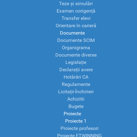
Teze și simulări
Examen corigență
Transfer elevi
Orientare în carieră
Documente
Documente SCIM
Organigrama
Documente diverse
Legislație
Declarații avere
Hotărâri CA
Regulamente
Licitații-Închirieri
Achizitii
Bugete
Proiecte
Proiecte 1
Proiecte profesori
Proiecte ETWINNING