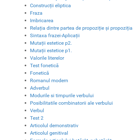
Construcții eliptica
Fraza
Imbricarea
Relația dintre partea de propoziție și propoziția
Sintaxa frazei-Aplicații
Mutații estetice p2.
Mutații estetice p1.
Valorile literelor
Test fonetică
Fonetică
Romanul modern
Adverbul
Modurile si timpurile verbului
Posibilitatile combinatorii ale verbului
Verbul
Test 2
Articolul demonstrativ
Articolul genitival