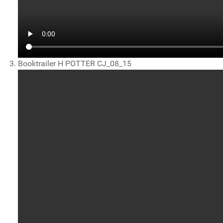
Booktrailer H POTTER CJ_08_15