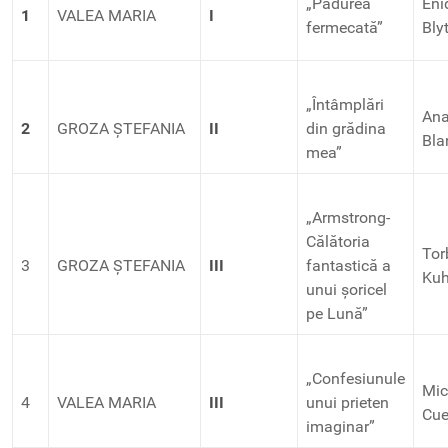
„Pădurea
Eni
1
VALEA MARIA
I
fermecată”
Bly
„Întâmplări
An
2
GROZA ȘTEFANIA
II
din grădina
Bla
mea”
„Armstrong-
Călătoria
Tor
3
GROZA ȘTEFANIA
III
fantastică a
Ku
unui șoricel
pe Lună”
„Confesiunule
Mic
4
VALEA MARIA
III
unui prieten
Cue
imaginar”