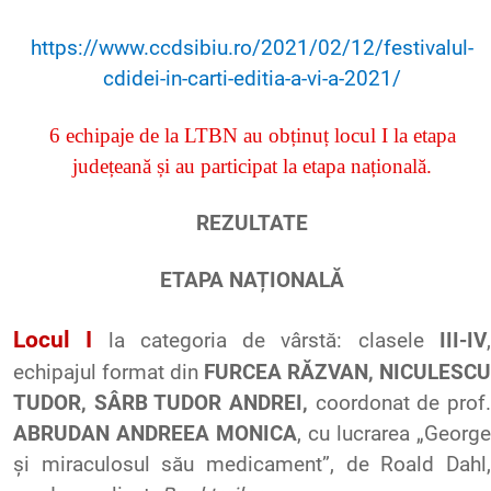
https://www.ccdsibiu.ro/2021/02/12/festivalul-
cdidei-in-carti-editia-a-vi-a-2021/
6
echipaje
de la LTBN au
obținuț
locul
I la
etapa
județeană
și
au
participat
la
etapa
națională
.
REZULTATE
ETAPA NAȚIONALĂ
Locul
I
la
categoria
de
vârstă
:
clasele
III-IV
echipajul
format din
FURCEA RĂZVAN, NICULESCU
TUDOR, SÂRB TUDOR ANDREI,
coordonat
de prof
ABRUDAN ANDREEA MONICA
, cu
lucrarea
„George
și
miraculosul
său
medicament”, de Roald Dahl