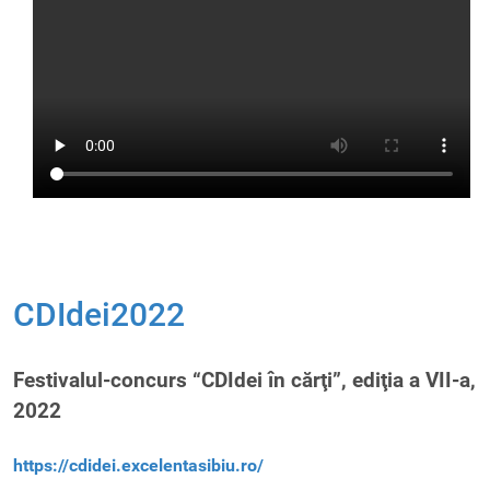
CDIdei2022
Festivalul-concurs “CDIdei în cărţi”, ediţia a VII-a,
2022
https://cdidei.excelentasibiu.ro/