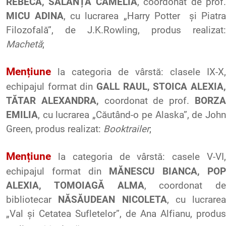
REBECA, SALANȚĂ CAMELIA
, coordonat de prof
MICU ADINA
, cu lucrarea „Harry
Potter
și
Piatra
Filozofală”, de
J.K.Rowling
, produs realizat:
Machetă
;
Mențiune
la
categoria
de
vârstă
:
clasele
IX-X,
echipajul
format din
GALL RAUL, STOICA ALEXIA,
TĂTAR ALEXANDRA,
coordonat
de prof.
BORZ
EMILIA
, cu
lucrarea
„
Căutând
-o pe Alaska”, de Joh
Green,
produs
realizat
:
Booktrailer
;
Mențiune
la
categoria
de
vârstă
:
casele
V-VI
echipajul
format din
MĂNESCU BIANCA, POP
ALEXIA, TOMOIAGĂ ALMA
,
coordonat
de
bibliotecar
NĂSĂUDEAN NICOLETA
, cu
lucrarea
„Val
și
Cetatea
Sufletelor
”, de Ana
Alfianu
,
produs