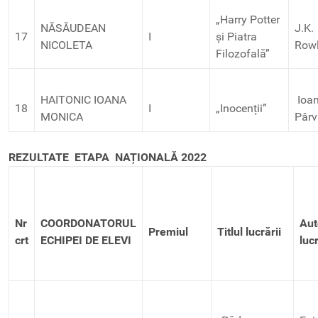
„Harry Potter
NĂSĂUDEAN
J.K.
17
I
și Piatra
NICOLETA
Rowl
Filozofală”
HAITONIC IOANA
Ioa
18
I
„Inocenții”
MONICA
Pârv
REZULTATE ETAPA NAȚIONALĂ 2022
Nr
COORDONATORUL
Aut
Premiul
Titlul lucrării
crt
ECHIPEI DE ELEVI
lucr