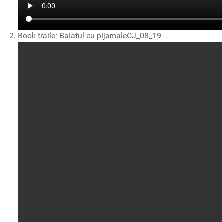
Book trailer Baiatul cu pijamaleCJ_08_19