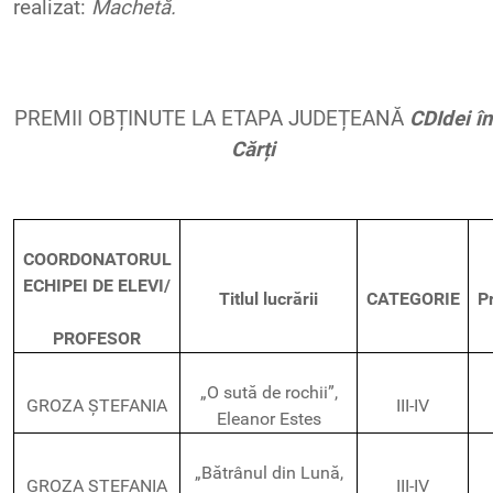
realizat
:
Machetă
.
PREMII OBȚINUTE LA ETAPA JUDEȚEANĂ
CDIdei
în
Cărți
COORDONATORUL
ECHIPEI DE ELEVI/
Titlul lucrării
CATEGORIE
P
PROFESOR
„O sută de rochii”,
GROZA ȘTEFANIA
III-IV
Eleanor Estes
„Bătrânul din Lună,
GROZA ȘTEFANIA
III-IV