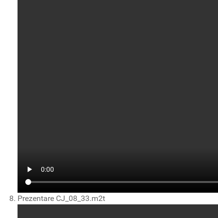
Prezentare CJ_08_33.m2t