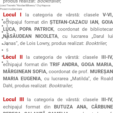
produs realizat:
Booktrailer
;
Liceul Teoretic "Nicolae Bălcescu" Cluj-Napoca
Proiect modernizare
Locul
I
la
categoria
de
vârstă
:
clasele
V-VI
0
echipajul
format din
ȘTEFAN-CAZACU IAN, GOI
1
LUCA, POPA PATRICK
, coordonat de biblioteca
2
NĂSĂUDEAN NICOLETA
, cu lucrarea „Darul lu
3
Jonas”, de
Lois
Lowry
, produs realizat:
Booktriler
;
4
5
Locul
6
II
la categoria de vârstă: clasele
III-IV
7
echipajul format din
TRIF ANDRA, GOGA MARIA,
MĂRGINEAN SOFIA,
coordonat de prof.
MUREȘA
MARIA EUGENIA
, cu lucrarea „Matilda”, de Roal
Dahl
, produs realizat:
Booktrailer
;
Locul
III
la categoria de vârstă: clasele
III-IV
echipajul format din
BUTUZA ANA, CĂRBUN