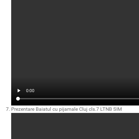
Prezentare Baiatul cu pijamale Cluj cls.7 LTNB SIM