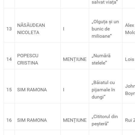
salvat viața”
„Olguța și un
NĂSĂUDEAN
Alex
13
I
bunic de
NICOLETA
Mol
milioane”
POPESCU
„Numără
14
MENȚIUNE
Lois
CRISTINA
stelele”
„Băiatul cu
Joh
15
SIM RAMONA
I
pijamale în
Boy
dungi”
„Cititorul din
16
SIM RAMONA
MENȚIUNE
Rui 
peșteră”