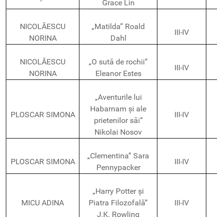
Grace Lin
NICOLĂESCU
„Matilda” Roald
III-IV
NORINA
Dahl
NICOLĂESCU
„O sută de rochii”
III-IV
NORINA
Eleanor Estes
„Aventurile lui
Habarnam și ale
PLOSCAR SIMONA
III-IV
prietenilor săi”
Nikolai Nosov
„Clementina” Sara
PLOSCAR SIMONA
III-IV
Pennypacker
„Harry Potter și
MICU ADINA
Piatra Filozofală”
III-IV
J.K. Rowling