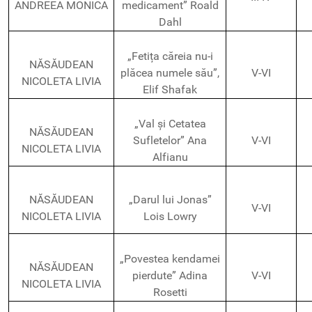
ANDREEA MONICA
medicament” Roald
Dahl
„Fetița căreia nu-i
NĂSĂUDEAN
plăcea numele său”,
V-VI
NICOLETA LIVIA
Elif Shafak
„Val și Cetatea
NĂSĂUDEAN
Sufletelor” Ana
V-VI
NICOLETA LIVIA
Alfianu
NĂSĂUDEAN
„Darul lui Jonas”
V-VI
NICOLETA LIVIA
Lois Lowry
„Povestea kendamei
NĂSĂUDEAN
pierdute” Adina
V-VI
NICOLETA LIVIA
Rosetti