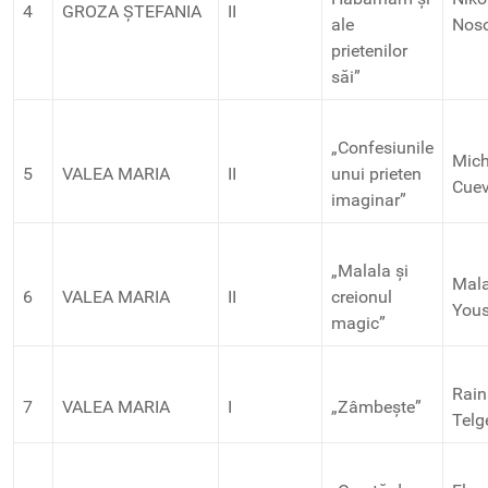
4
GROZA ȘTEFANIA
II
ale
Nos
prietenilor
săi”
„Confesiunile
Mich
5
VALEA MARIA
II
unui prieten
Cue
imaginar”
„Malala și
Mala
6
VALEA MARIA
II
creionul
Yous
magic”
Rain
7
VALEA MARIA
I
„Zâmbește”
Telg