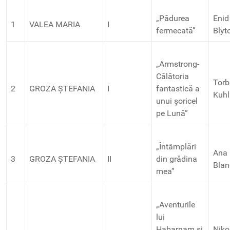
„Pădurea
Enid
1
VALEA MARIA
I
fermecată”
Blyt
„Armstrong-
Călătoria
Torb
2
GROZA ȘTEFANIA
I
fantastică a
Kuh
unui șoricel
pe Lună”
„Întâmplări
Ana
3
GROZA ȘTEFANIA
II
din grădina
Blan
mea”
„Aventurile
lui
Habarnam și
Niko