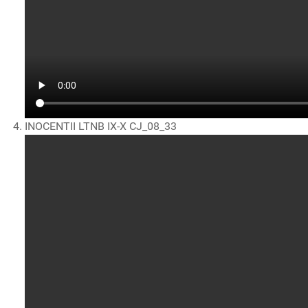
INOCENTII LTNB IX-X CJ_08_33