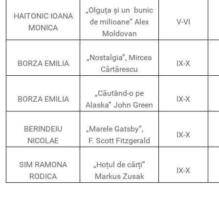
„Olguța și un bunic
HAITONIC IOANA
de milioane” Alex
V-VI
MONICA
Moldovan
„Nostalgia”, Mircea
BORZA EMILIA
IX-X
Cărtărescu
„Căutând-o pe
BORZA EMILIA
IX-X
Alaska” John Green
BERINDEIU
„Marele Gatsby”,
IX-X
NICOLAE
F. Scott Fitzgerald
SIM RAMONA
„Hoțul de cărți”
IX-X
RODICA
Markus Zusak