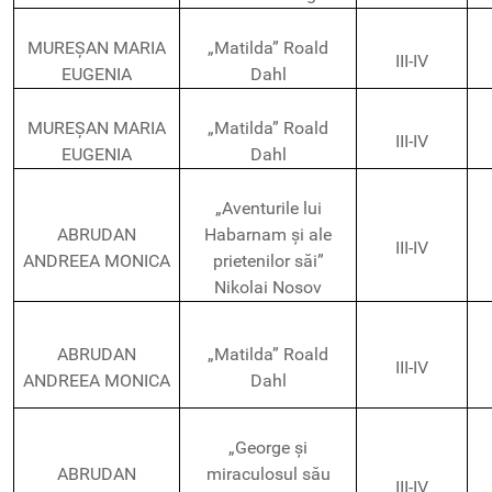
MUREȘAN MARIA
„Matilda” Roald
III-IV
EUGENIA
Dahl
MUREȘAN MARIA
„Matilda” Roald
III-IV
EUGENIA
Dahl
„Aventurile lui
ABRUDAN
Habarnam și ale
III-IV
ANDREEA MONICA
prietenilor săi”
Nikolai Nosov
ABRUDAN
„Matilda” Roald
III-IV
ANDREEA MONICA
Dahl
„George și
ABRUDAN
miraculosul său
III-IV