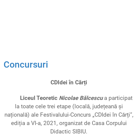
Concursuri
CDIdei
în
Cărți
Liceul
Teoretic
Nicolae
Bălcescu
a
participat
la
toate
cele
trei
etape
(
locală
,
județeană
și
națională
) ale
Festivalului
-Concurs „
CDIdei
în
Cărți
”,
ediția
a VI-a, 2021,
organizat
de Casa
Corpului
Didactic SIBIU.