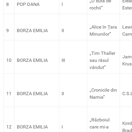
„O sută de
Elea
8
POP DANA
I
rochii”
Este
„Alice în Țara
Lewi
9
BORZA EMILIA
II
Minunilor”
Carr
„Tim Thaller
Jam
10
BORZA EMILIA
III
sau râsul
Krus
vândut”
„Cronicile din
11
BORZA EMILIA
II
C.S.
Narnia”
„Războiul
Kimb
12
BORZA EMILIA
I
care mi-a
Brad