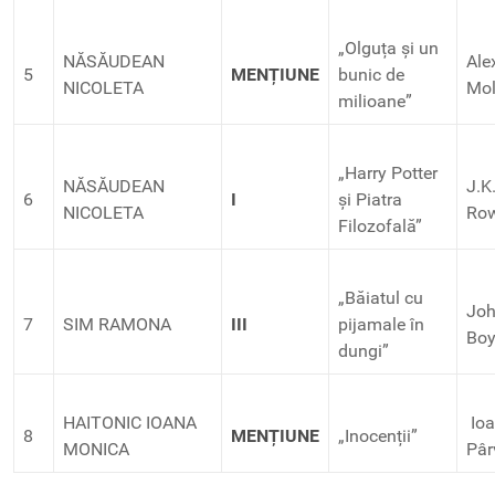
„Olguța și un
NĂSĂUDEAN
Ale
5
MENȚIUNE
bunic de
NICOLETA
Mo
milioane”
„Harry Potter
NĂSĂUDEAN
J.K
6
I
și Piatra
NICOLETA
Row
Filozofală”
„Băiatul cu
Jo
7
SIM RAMONA
III
pijamale în
Bo
dungi”
HAITONIC IOANA
Io
8
MENȚIUNE
„Inocenții”
MONICA
Pâr