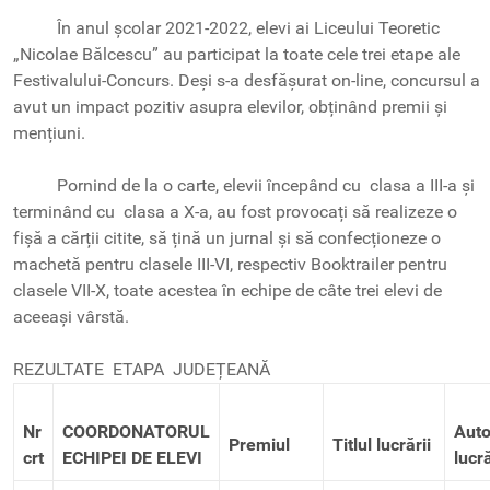
În anul școlar 2021-2022, elevi ai Liceului Teoretic
„Nicolae Bălcescu” au participat la toate cele trei etape ale
Festivalului-Concurs. Deși s-a desfășurat on-line, concursul a
avut un impact pozitiv asupra elevilor, obținând premii și
mențiuni.
Pornind de la o carte, elevii începând cu clasa a III-a și
terminând cu clasa a X-a, au fost provocați să realizeze o
fișă a cărții citite, să țină un jurnal și să confecționeze o
machetă pentru clasele III-VI, respectiv Booktrailer pentru
clasele VII-X, toate acestea în echipe de câte trei elevi de
aceeași vârstă.
REZULTATE ETAPA JUDEȚEANĂ
Nr
COORDONATORUL
Auto
Premiul
Titlul lucrării
crt
ECHIPEI DE ELEVI
lucră