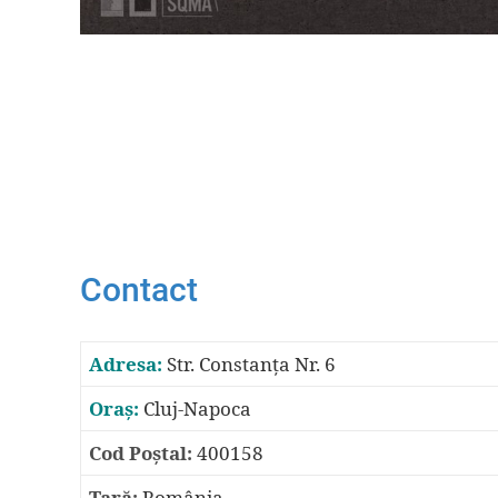
Contact
Adresa:
Str. Constanța Nr. 6
Oraş:
Cluj-Napoca
Cod Poştal:
400158
Ţară:
România