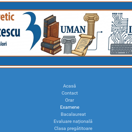
Acasă
Contact
Orar
Examene
Bacalaureat
Evaluare națională
Clasa pregătitoare