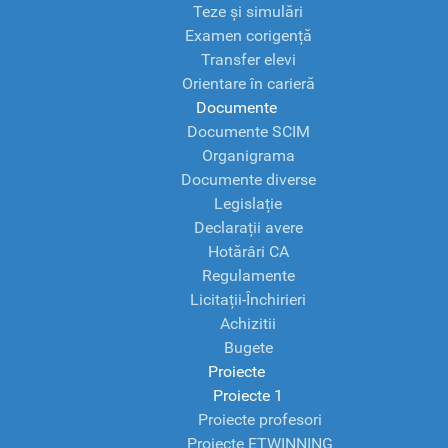
Teze și simulări
Examen corigență
Transfer elevi
Orientare în carieră
Documente
Documente SCIM
Organigrama
Documente diverse
Legislație
Declarații avere
Hotărâri CA
Regulamente
Licitații-Închirieri
Achizitii
Bugete
Proiecte
Proiecte 1
Proiecte profesori
Proiecte ETWINNING