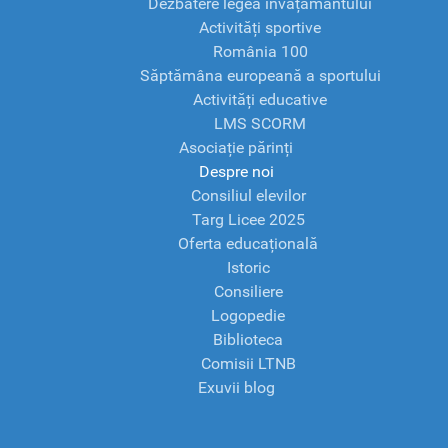
Dezbatere legea învățământului
Activități sportive
România 100
Săptămâna europeană a sportului
Activități educative
LMS SCORM
Asociație părinți
Despre noi
Consiliul elevilor
Targ Licee 2025
Oferta educațională
Istoric
Consiliere
Logopedie
Biblioteca
Comisii LTNB
Exuvii blog