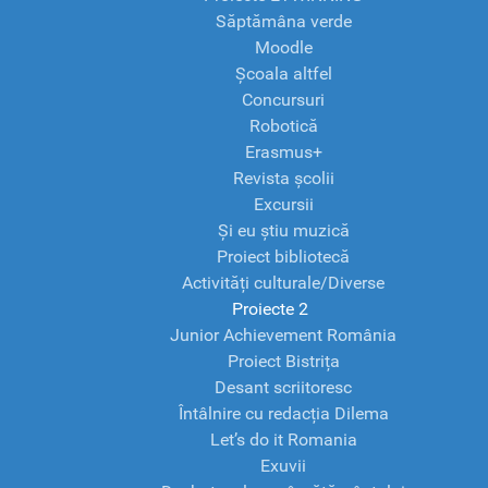
Săptămâna verde
Moodle
Școala altfel
Concursuri
Robotică
Erasmus+
Revista școlii
Excursii
Și eu știu muzică
Proiect bibliotecă
Activități culturale/Diverse
Proiecte 2
Junior Achievement România
Proiect Bistrița
Desant scriitoresc
Întâlnire cu redacția Dilema
Let’s do it Romania
Exuvii