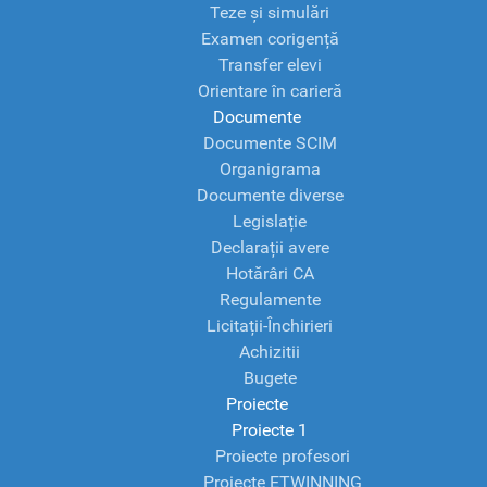
Teze și simulări
Examen corigență
Transfer elevi
Orientare în carieră
Documente
Documente SCIM
Organigrama
Documente diverse
Legislație
Declarații avere
Hotărâri CA
Regulamente
Licitații-Închirieri
Achizitii
Bugete
Proiecte
Proiecte 1
Proiecte profesori
Proiecte ETWINNING