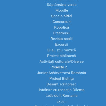
Săptămâna verde
Moodle
Școala altfel
Concursuri
Robotică
Erasmus+
Revista școlii
Excursii
Și eu știu muzică
Proiect bibliotecă
Activități culturale/Diverse
Proiecte 2
Junior Achievement România
Proiect Bistrița
Desant scriitoresc
Întâlnire cu redacția Dilema
Let’s do it Romania
Exuvii