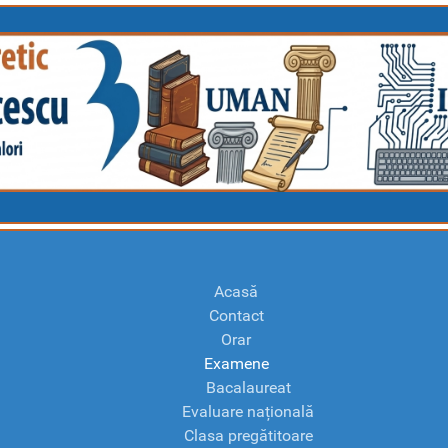
Acasă
Contact
Orar
Examene
Bacalaureat
Evaluare națională
Clasa pregătitoare