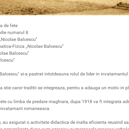
a de fete
die numarul 8
Nicolae Balcescu''
tica-Fizica ,,Nicolae Balcescu''
olae Balcescu''
lcescu''
ae Balcescu" si-a pastrat intotdeauna rolul de lider in invatamantul
 sa stie caror traditii se integreaza, pentru a adauga un motiv in pl
ete cu limba de predare maghiara, dupa 1918 va fi integrata admi
 de invatamant romaneasca.
, au asigurat o activitate didactica de inalta eficienta reusind 