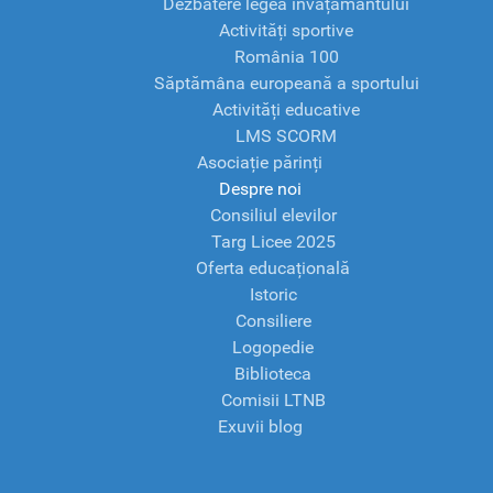
Dezbatere legea învățământului
Activități sportive
România 100
Săptămâna europeană a sportului
Activități educative
LMS SCORM
Asociație părinți
Despre noi
Consiliul elevilor
Targ Licee 2025
Oferta educațională
Istoric
Consiliere
Logopedie
Biblioteca
Comisii LTNB
Exuvii blog