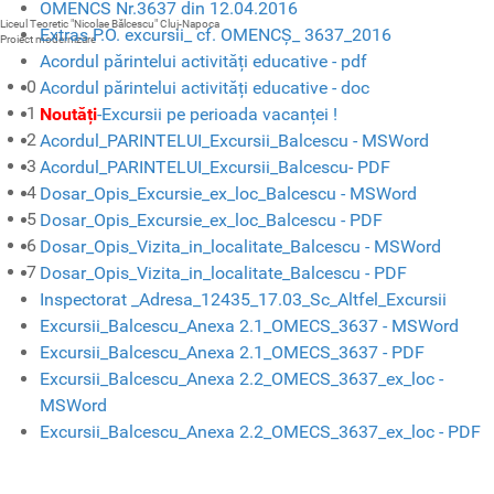
OMENCS Nr.3637 din 12.04.2016
Liceul Teoretic "Nicolae Bălcescu" Cluj-Napoca
Extras P.O. excursii_ cf. OMENCȘ_ 3637_2016
Proiect modernizare
Acordul părintelui activități educative - pdf
0
Acordul părintelui activități educative - doc
1
Noutăți
-Excursii pe perioada vacanței !
2
Acordul_PARINTELUI_Excursii_Balcescu - MSWord
3
Acordul_PARINTELUI_Excursii_Balcescu- PDF
4
Dosar_Opis_Excursie_ex_loc_Balcescu - MSWord
5
Dosar_Opis_Excursie_ex_loc_Balcescu - PDF
6
Dosar_Opis_Vizita_in_localitate_Balcescu - MSWord
7
Dosar_Opis_Vizita_in_localitate_Balcescu - PDF
Inspectorat _Adresa_12435_17.03_Sc_Altfel_Excursii
Excursii_Balcescu_Anexa 2.1_OMECS_3637 - MSWord
Excursii_Balcescu_Anexa 2.1_OMECS_3637 - PDF
Excursii_Balcescu_Anexa 2.2_OMECS_3637_ex_loc -
MSWord
Excursii_Balcescu_Anexa 2.2_OMECS_3637_ex_loc - PDF