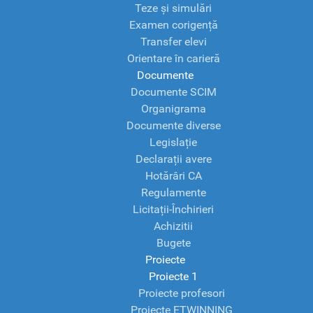
Teze și simulări
Examen corigență
Transfer elevi
Orientare în carieră
Documente
Documente SCIM
Organigrama
Documente diverse
Legislație
Declarații avere
Hotărâri CA
Regulamente
Licitații-Închirieri
Achizitii
Bugete
Proiecte
Proiecte 1
Proiecte profesori
Proiecte ETWINNING