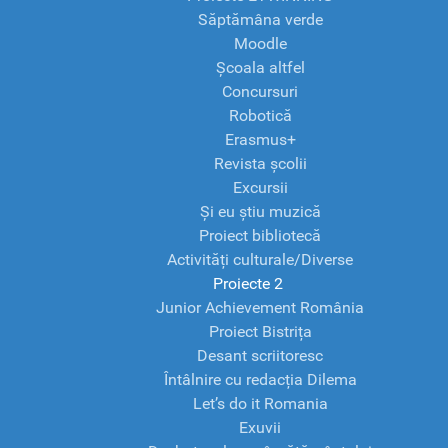
Săptămâna verde
Moodle
Școala altfel
Concursuri
Robotică
Erasmus+
Revista școlii
Excursii
Și eu știu muzică
Proiect bibliotecă
Activități culturale/Diverse
Proiecte 2
Junior Achievement România
Proiect Bistrița
Desant scriitoresc
Întâlnire cu redacția Dilema
Let’s do it Romania
Exuvii