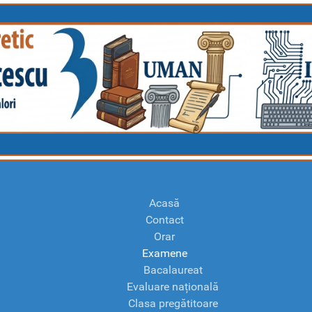
Acasă
Contact
Orar
Examene
Bacalaureat
Evaluare națională
Clasa pregătitoare