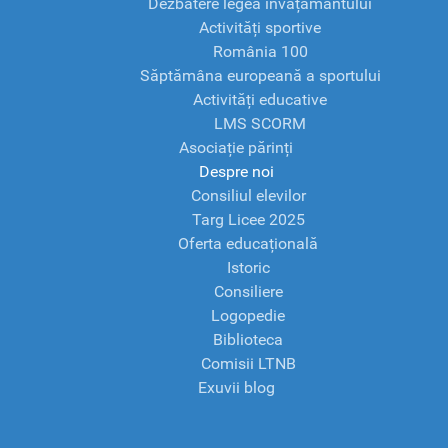
Dezbatere legea învățământului
Activități sportive
România 100
Săptămâna europeană a sportului
Activități educative
LMS SCORM
Asociație părinți
Despre noi
Consiliul elevilor
Targ Licee 2025
Oferta educațională
Istoric
Consiliere
Logopedie
Biblioteca
Comisii LTNB
Exuvii blog