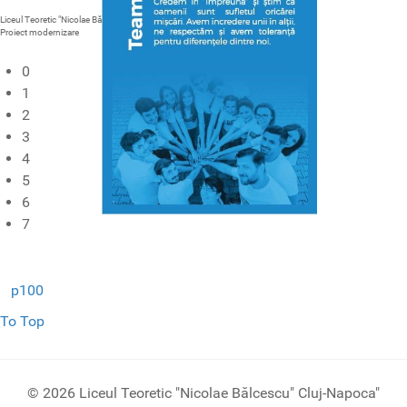
Liceul Teoretic "Nicolae Bălcescu" Cluj-Napoca
Proiect modernizare
0
1
2
3
4
5
6
7
p100
To Top
© 2026 Liceul Teoretic "Nicolae Bălcescu" Cluj-Napoca"