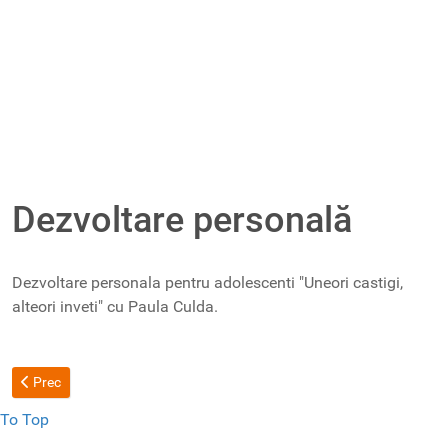
Dezvoltare personală
Dezvoltare personala pentru adolescenti "Uneori castigi,
alteori inveti" cu Paula Culda.
Articol precedent: Vizită Tg Jiu
Prec
To Top