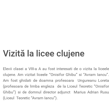
Vizită la licee clujene
Elevii clasei a VIII-a A au fost interesati de o vizita la liceele
clujene. Am vizitat liceele “Onisifor Ghibu” si “Avram Iancu”.
Am fost ghidati de doamna profesoara Ungureanu Loreta
(profesoara de limba engleza de la Liceul Teoretic ”Onisifor
Ghibu”) si de domnul director adjunct Marius Adrian Rusu
(Liceul Teoretic “Avram Iancu”).