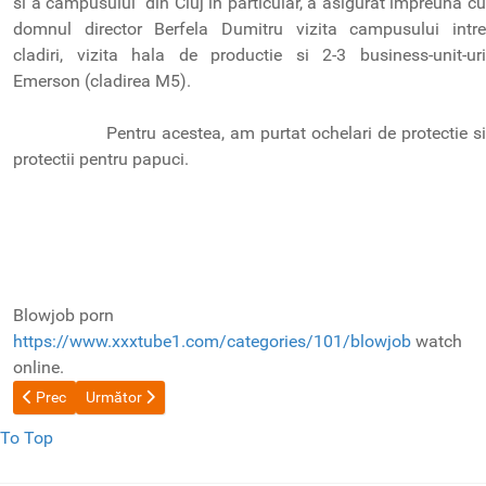
si a campusului din Cluj in particular, a asigurat impreuna cu
domnul director Berfela Dumitru vizita campusului intre
cladiri, vizita hala de productie si 2-3 business-unit-uri
Emerson (cladirea M5).
Pentru acestea, am purtat ochelari de protectie si
protectii pentru papuci.
Blowjob porn
https://www.xxxtube1.com/categories/101/blowjob
watch
online.
Articol precedent: Vizită la Institutul francez
Articolul următor: Vizită la licee clujene
Prec
Următor
To Top