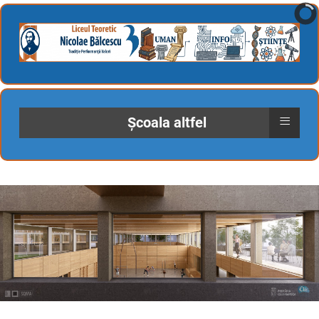
≡
Școala altfel