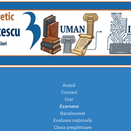
Acasă
Contact
Orar
Examene
Bacalaureat
Evaluare națională
Clasa pregătitoare