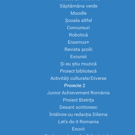
Săptămâna verde
Moodle
Școala altfel
Concursuri
Robotică
Erasmus+
Revista școlii
Excursii
Și eu știu muzică
Proiect bibliotecă
Activități culturale/Diverse
Proiecte 2
Junior Achievement România
Proiect Bistrița
Desant scriitoresc
Întâlnire cu redacția Dilema
Let’s do it Romania
Exuvii