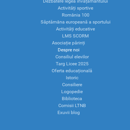
Dezbatere legea învățământului
Activități sportive
România 100
Săptămâna europeană a sportului
Activități educative
LMS SCORM
Asociație părinți
Despre noi
Consiliul elevilor
Targ Licee 2025
Oferta educațională
Istoric
Consiliere
Logopedie
Biblioteca
Comisii LTNB
Exuvii blog