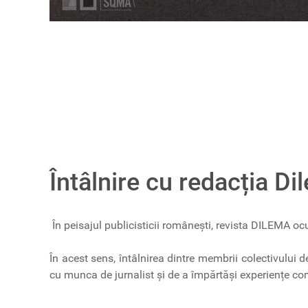
Întâlnire cu redacția Di
În peisajul publicisticii românești, revista DILEMA ocupă
În acest sens, întâlnirea dintre membrii colectivului d
cu munca de jurnalist și de a împărtăși experiențe comu