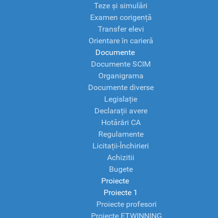
Teze și simulări
Examen corigență
Transfer elevi
Orientare în carieră
Documente
Documente SCIM
Organigrama
Documente diverse
Legislație
Declarații avere
Hotărâri CA
Regulamente
Licitații-Închirieri
Achizitii
Bugete
Proiecte
Proiecte 1
Proiecte profesori
Proiecte ETWINNING