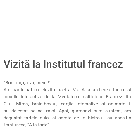
Vizită la Institutul francez
“Bonjour, ça va, merci!”
Am participat cu elevii clasei a V-a A la atelierele ludice si
jocurile interactive de la Mediateca Institutului Francez din
Cluj. Mima, brain-box-ul, cărţile interactive ș
i animate i
au delectat pe cei mici. Apoi, gurmanzi cum suntem, am
degustat tartele dulci ș
i sărate de la bistro-ul cu specific
frantuzesc, “A la tarte”.