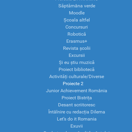
Săptămâna verde
Moodle
Școala altfel
Concursuri
Robotică
Erasmus+
Revista școlii
Excursii
Și eu știu muzică
Proiect bibliotecă
Activități culturale/Diverse
Proiecte 2
Junior Achievement România
Proiect Bistrița
Desant scriitoresc
Întâlnire cu redacția Dilema
Let’s do it Romania
Exuvii