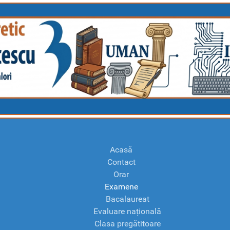
Acasă
Contact
Orar
Examene
Bacalaureat
Evaluare națională
Clasa pregătitoare