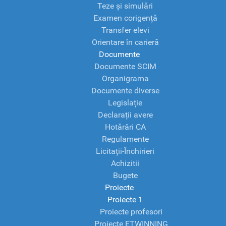
Teze și simulări
Examen corigență
Transfer elevi
Orientare în carieră
Documente
Documente SCIM
Organigrama
Documente diverse
Legislație
Declarații avere
Hotărâri CA
Regulamente
Licitații-Închirieri
Achizitii
Bugete
Proiecte
Proiecte 1
Proiecte profesori
Proiecte ETWINNING