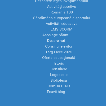
Dezbatere legea învățământului
Activități sportive
România 100
Săptămâna europeană a sportului
Activități educative
LMS SCORM
Asociație părinți
Despre noi
Consiliul elevilor
Targ Licee 2025
Oferta educațională
Istoric
Consiliere
Logopedie
Biblioteca
Comisii LTNB
Exuvii blog