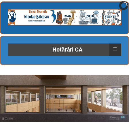
≡
Hotărâri CA