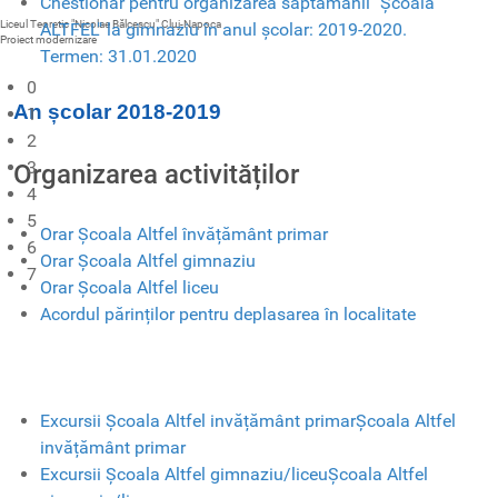
Chestionar pentru organizarea săptămânii "Școala
Liceul Teoretic "Nicolae Bălcescu" Cluj-Napoca
ALTFEL" la gimnaziu în anul școlar: 2019-2020.
Proiect modernizare
Termen: 31.01.2020
0
An școlar 2018-2019
1
2
3
Organizarea activităților
4
5
Orar Școala Altfel învățământ primar
6
Orar Școala Altfel gimnaziu
7
Orar Școala Altfel liceu
Acordul părinților pentru deplasarea în localitate
Excursii Școala Altfel invățământ primarȘcoala Altfel
invățământ primar
Excursii Școala Altfel gimnaziu/liceuȘcoala Altfel