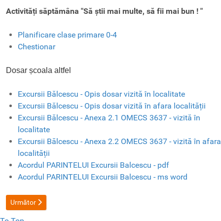
Activități săptămâna "Să știi mai multe, să fii mai bun ! "
Planificare clase primare 0-4
Chestionar
Dosar școala altfel
Excursii Bălcescu - Opis dosar vizită în localitate
Excursii Bălcescu - Opis dosar vizită în afara localității
Excursii Bălcescu - Anexa 2.1 OMECS 3637 - vizită în
localitate
Excursii Bălcescu - Anexa 2.2 OMECS 3637 - vizită în afara
localității
Acordul PARINTELUI Excursii Balcescu - pdf
Acordul PARINTELUI Excursii Balcescu - ms word
Articolul următor: Sport si Spiritualitate
Următor
To Top