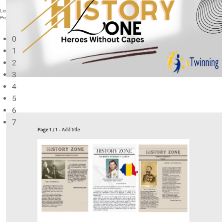
Liceul Teoretic "Nicolae Bălcescu" Cluj-Napoca
Proiect modernizare
0
1
2
3
4
5
6
7