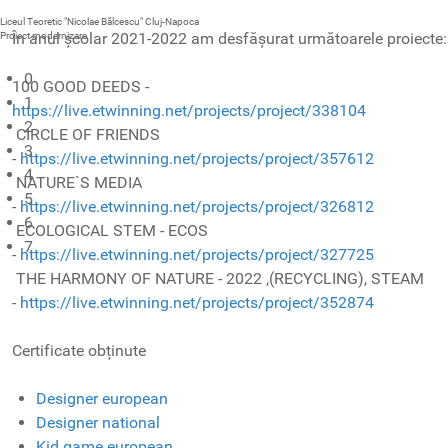
Liceul Teoretic "Nicolae Bălcescu" Cluj-Napoca
În anul școlar 2021-2022 am desfășurat următoarele proiecte:
Proiect modernizare
0
100 GOOD DEEDS -
1
https://live.etwinning.net/projects/project/338104
2
CIRCLE OF FRIENDS
3
-
https://live.etwinning.net/projects/project/357612
4
NATURE`S MEDIA
5
-
https://live.etwinning.net/projects/project/326812
6
ECOLOGICAL STEM - ECOS
7
-
https://live.etwinning.net/projects/project/327725
THE HARMONY OF NATURE - 2022 ,(RECYCLING), STEAM
-
https://live.etwinning.net/projects/project/352874
Certificate obținute
Designer european
Designer national
Kid game european