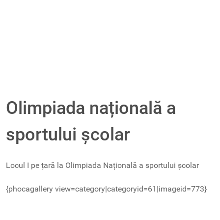
Olimpiada națională a
sportului școlar
Locul I pe țară la Olimpiada Națională a sportului școlar
{phocagallery view=category|categoryid=61|imageid=773}